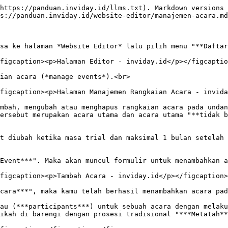
https://panduan.inviday.id/llms.txt). Markdown versions 
s://panduan.inviday.id/website-editor/manajemen-acara.md
sa ke halaman *Website Editor* lalu pilih menu "**Daftar
figcaption><p>Halaman Editor - inviday.id</p></figcaptio
ian acara (*manage events*).<br>

figcaption><p>Halaman Manajemen Rangkaian Acara - invida
mbah, mengubah atau menghapus rangkaian acara pada undan
ersebut merupakan acara utama dan acara utama "**tidak b
t diubah ketika masa trial dan maksimal 1 bulan setelah 
Event***". Maka akan muncul formulir untuk menambahkan a
figcaption><p>Tambah Acara - inviday.id</p></figcaption>
cara***", maka kamu telah berhasil menambahkan acara pad
au (***participants***) untuk sebuah acara dengan melaku
ikah di barengi dengan prosesi tradisional "***Metatah**