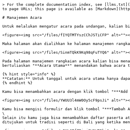
> For the complete documentation index, see [llms.txt](
to page URLs; this page is available as [Markdown](http
# Manajemen Acara

Untuk melalukan mengatur acara pada undangan, kalian bi
<figure><img src="/files/fIYQTMTYszCChJSTiCFP" alt=""><
Maka halaman akan dialihkan ke halaman manajemen rangka
<figure><img src="/files/SinmTQkK9Kq98qFuTYQ6" alt=""><
Pada halaman manajemen rangkaian acara kalian bisa mena
bertuliaskan "**Acara Utama**" menandakan bahwa acara t
{% hint style="info" %}

**Catatan:** Untuk tanggal untuk acara utama hanya dapa
{% endhint %}

Kamu bisa menambahkan acara dengan klik tombol "***Add 
<figure><img src="/files/YWUU3l4mW0Oy5cF9psJi" alt=""><
Kamu bisa mengisi formulir dan klik tombol "***Tambah A
\

Selain itu kamu juga bisa menambahkan daftar paserta at
ditujukan untuk tradisi seperti di Bali yang ketika men