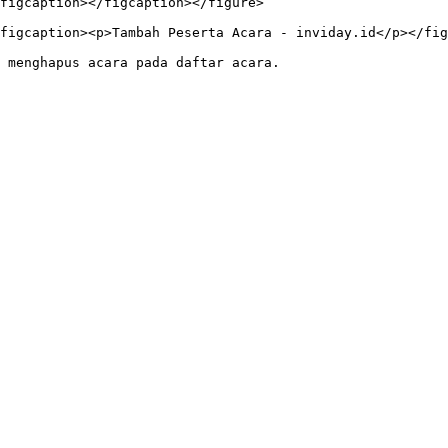
figcaption></figcaption></figure>

figcaption><p>Tambah Peserta Acara - inviday.id</p></fig