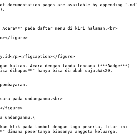
of documentation pages are available by appending `.md` 
).

 Acara**" pada daftar menu di kiri halaman.<br>

n></figure>

y.id</p></figcaption></figure>

gan kalian. Acara dengan tanda lencana (***Badge***) 
isa dihapus**" hanya bisa dirubah saja.&#x20;

pembayaran.

cara pada undanganmu.<br>

</figure>

a undanganmu.\

kan klik pada tombol dengan logo peserta, fitur ini 
*" dimana pesertanya biasanya anggota keluarga.
