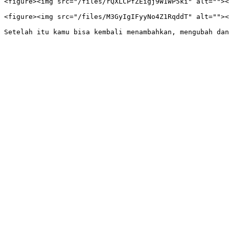
<figure><img src="/files/rQXLCPfZEigj9W1WP5ki" alt=""><
<figure><img src="/files/M3GyIgIFyyNo4Z1RqddT" alt=""><